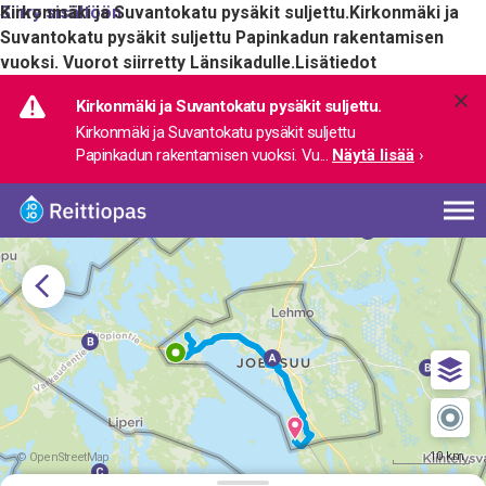
Siirry sisältöön
Kirkonmäki ja Suvantokatu pysäkit suljettu.
Kirkonmäki ja
Suvantokatu pysäkit suljettu Papinkadun rakentamisen
vuoksi. Vuorot siirretty Länsikadulle.
Lisätiedot
Kirkonmäki ja Suvantokatu pysäkit suljettu.
Kirkonmäki ja Suvantokatu pysäkit suljettu 
Papinkadun rakentamisen vuoksi. Vu
... 
Näytä lisää
›
10 km
© OpenStreetMap