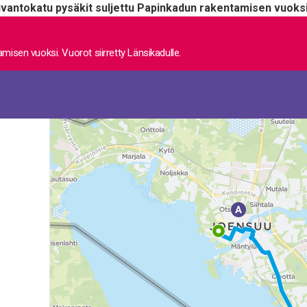
vantokatu pysäkit suljettu Papinkadun rakentamisen vuoksi.
misen vuoksi. Vuorot siirretty Länsikadulle.