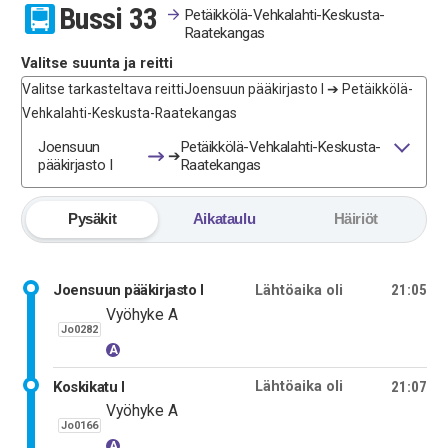
Bussi
3
3
Petäikkölä-Vehkalahti-Keskusta-
Raatekangas
Valitse suunta ja reitti
Valitse tarkasteltava reitti
Joensuun pääkirjasto I ➔ Petäikkölä-
Vehkalahti-Keskusta-Raatekangas
Joensuun
Petäikkölä-Vehkalahti-Keskusta-
➔
pääkirjasto I
Raatekangas
Pysäkit
Aikataulu
Häiriöt
Joensuun pääkirjasto I
21:05
Lähtöaika oli
Vyöhyke A
Jo0282
A
Koskikatu I
21:07
Lähtöaika oli
Vyöhyke A
Jo0166
A