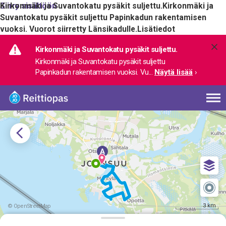
Siirry sisältöön
Kirkonmäki ja Suvantokatu pysäkit suljettu.
Kirkonmäki ja
Suvantokatu pysäkit suljettu Papinkadun rakentamisen
vuoksi. Vuorot siirretty Länsikadulle.
Lisätiedot
Kirkonmäki ja Suvantokatu pysäkit suljettu.
Kirkonmäki ja Suvantokatu pysäkit suljettu 
Papinkadun rakentamisen vuoksi. Vu
... 
Näytä lisää
›
3 km
© OpenStreetMap